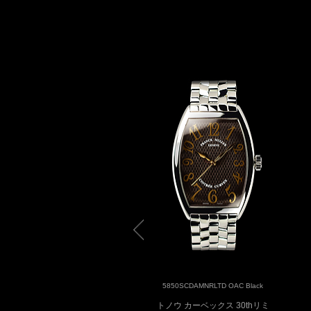
5850SC 5N White
5850SCDAMNRLTD OAC Black
ノウ カーベックス センター
トノウ カーベックス 30thリミ