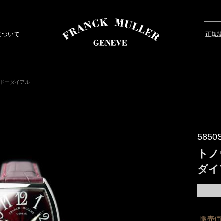
について
正規
ルドーダイアル
5850
トノ
ダイ
販売価