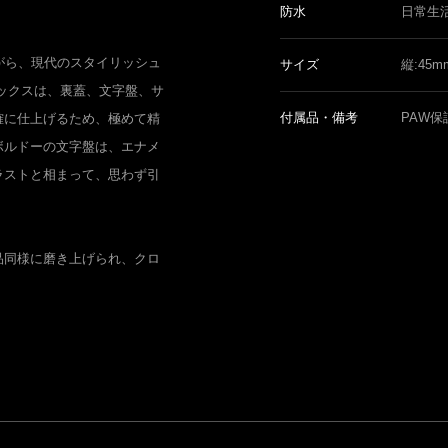
防水
日常生
がら、現代のスタイリッシュ
サイズ
縦:45
ックスは、裏蓋、文字盤、サ
付属品・備考
PAW保
確に仕上げるため、極めて精
ボルドーの文字盤は、エナメ
ラストと相まって、思わず引
品同様に磨き上げられ、クロ
。