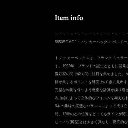
～・～・～・～・～・～・～・～・～・～
5850SC AC "トノウ カーベックス ボルド
トノウ カーベックスは、フランク ミュラ
す。1992年、ブランドの誕生とともに開
愛好家の間で瞬く間に注目を集めました。
軸が集まるポイントを球面上の1点に見出
完璧な均衡を保つよう緻密な計算が繰り返
次曲線によって立体的なフォルムを与えられ
3本の曲線の完璧なバランスによって成り立
時、12時のどの位置をとってもラインが湾
なトノウ(樽型)とは大きく異なり、徹底的