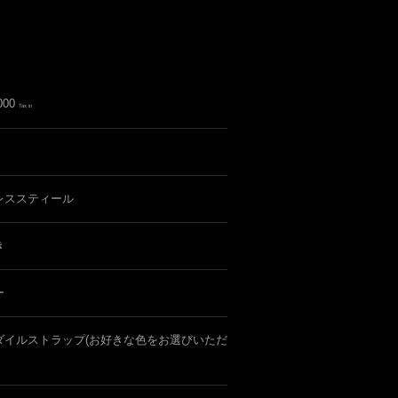
000
Tax in
レススティール
き
ー
ダイルストラップ(お好きな色をお選びいただ