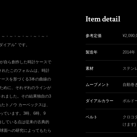
参考定価
¥
2,090,
・～・～・～・～・～・～・
ーダイアル" です。
製造年
2014年
ーが自ら創作した時計ケースで
素材
ステン
発されたこのフォルムは、時計
ケースを形づくる3本の曲線の
ムーブメント
自動巻
すために、それぞれのラインが
されました。その結果独自の3
ダイアルカラー
ボルド
たトノウ カーベックスは、
っています。3時、6時、9
ベルト
クロコ
曲している点は従来の古典的
けます)
な球面への研究によってもたら