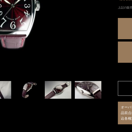
上記の販
オーバ
品前点
込各種