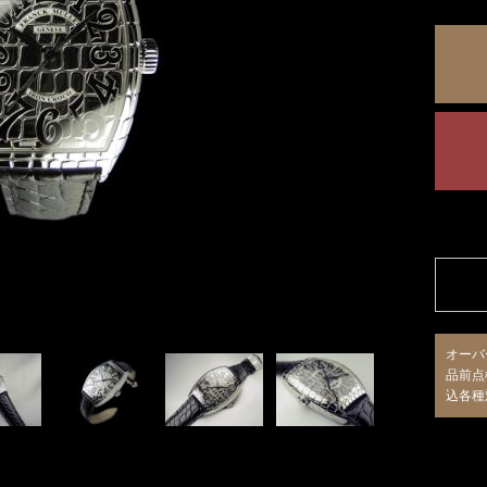
オーバ
品前点
込各種