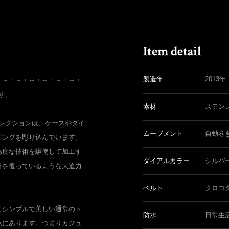
製造年
2013年
・～・～・～・～・～・～・
です。
素材
ステン
コレクションは、ケースやダイ
ムーブメント
自動巻
ビングを彫り込んでいます。
高度な技術を駆使して加工す
ダイアルカラー
シルバ
計を覆っているような大迫力
ベルト
クロコ
とシンプルで美しい通常のト
防水
日常生
点にあります。つまりカジュ