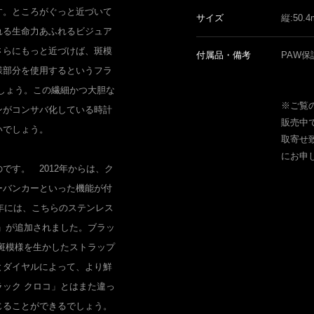
す。ところがぐっと近づいて
サイズ
縦:50.
れる生命力あふれるビジュア
さらにもっと近づけば、斑模
付属品・備考
PAW保
様部分を使用するというフラ
しょう。この繊細かつ大胆な
※ご覧
ンがコンサバ化している時計
販売中
ないでしょう。
取寄せ
にお申
です。 2012年からは、ク
ーバンカーといった機能が付
3年には、こちらのステンレス
」が追加されました。ブラッ
斑模様を生かしたストラップ
とダイヤルによって、より鮮
ック クロコ」とはまた違っ
じることができるでしょう。