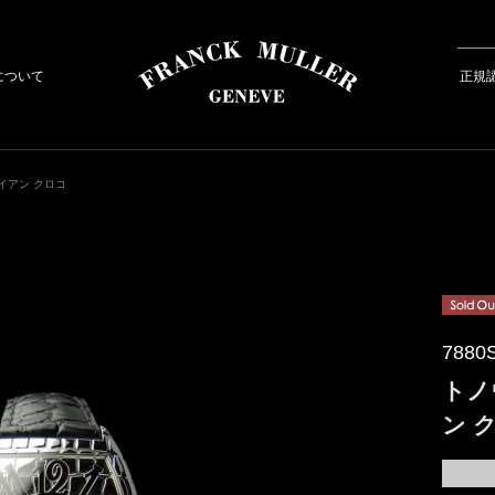
について
正規
イアン クロコ
7880
トノ
ン 