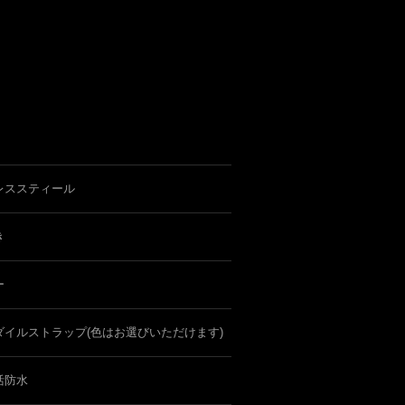
レススティール
き
ー
ダイルストラップ(色はお選びいただけます)
活防水