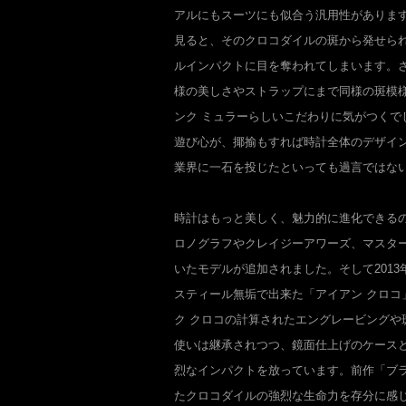
アルにもスーツにも似合う汎用性がありま
見ると、そのクロコダイルの斑から発せら
ルインパクトに目を奪われてしまいます。
様の美しさやストラップにまで同様の斑模
ンク ミュラーらしいこだわりに気がつくで
遊び心が、揶揄もすれば時計全体のデザイ
業界に一石を投じたといっても過言では
時計はもっと美しく、魅力的に進化できるの
ロノグラフやクレイジーアワーズ、マスタ
いたモデルが追加されました。そして201
スティール無垢で出来た「アイアン クロコ
ク クロコの計算されたエングレービングや
使いは継承されつつ、鏡面仕上げのケース
烈なインパクトを放っています。前作「ブラ
たクロコダイルの強烈な生命力を存分に感