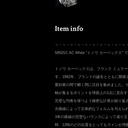
～・～・～・～・～・～・～・～・～・～
5850SC AC White "トノウ カーベックス" 
トノウ カーベックスは、フランク ミュラ
す。1992年、ブランドの誕生とともに開
愛好家の間で瞬く間に注目を集めました。
軸が集まるポイントを球面上の1点に見出
完璧な均衡を保つよう緻密な計算が繰り返
次曲線によって立体的なフォルムを与えられ
3本の曲線の完璧なバランスによって成り立
時、12時のどの位置をとってもラインが湾