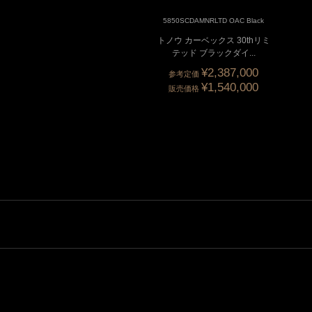
5850SC 5N White
5850SCDAMNRLTD OAC Black
ノウ カーベックス センター
トノウ カーベックス 30thリミ
セコンド
テッド ブラックダイ...
¥3,905,000
¥2,387,000
参考定価
参考定価
¥1,870,000
¥1,540,000
販売価格
販売価格