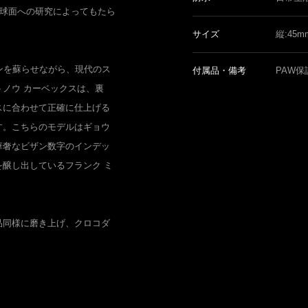
な球面への研究によってもたら
サイズ
縦:45
ンを蘇らせながら、現代のス
付属品・備考
PAW保
ノウ カーベックスは、裏
スに合わせて正確に仕上げる
す。こちらのモデルはギョウ
華奢なビザン数字のインデッ
醸し出しているフランク ミ
品同様に磨き上げ、クロコダ