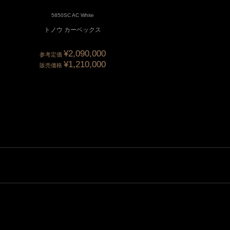
5850SC AC White
5850SCDAMBLELTD OAC Bl
トノウ カーベックス
トノウ カーベックス 30th
テッド ブルーダイア...
¥2,090,000
¥2,387,00
参考定価
参考定価
¥1,210,000
¥1,566,40
販売価格
販売価格