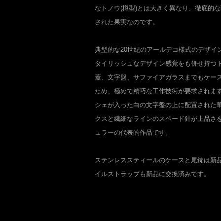
なトノウ(樽型)とは大きく異なり、徹底的
された果実なのです。
典型的な20世紀のアールデコ様式のデザイ
タイリッシュなデザイン感覚をも併せ持つト
蓋、文字盤、サファイアガラスまでもケー
ため、極めて精巧な工作技術が要求されま
シェが入った白の文字盤の上に配置された
クスと繊細なラインのスペード針が上品さを
ュラーの代表的作品です。
ステンレススティールのケースと尾錠は新
イルストラップも新品に交換済みです。