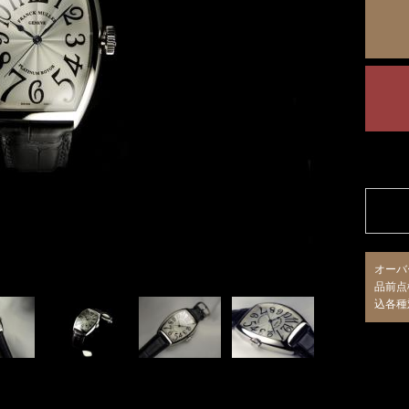
オーバ
品前点
込各種