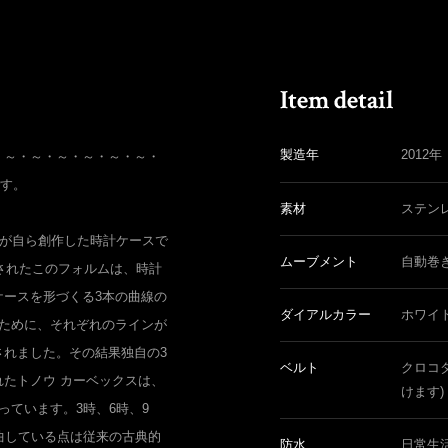
製造年
2012年
・～・～・～・～・～・～・
です。
素材
ステン
ーが自ら創作した時計ケースで
ムーブメント
自動巻
発されたこのフォルムは、時計
ケースを形づくる3本の曲線の
ダイアルカラー
ホワイ
すために、それぞれのラインが
されました。その結果独自の3
ベルト
クロコ
たトノウ カーベックスは、
けます)
っています。3時、6時、9
曲している点は従来の古典的
防水
日常生