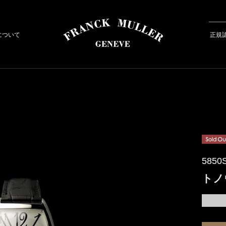
について
正規
5850
トノ