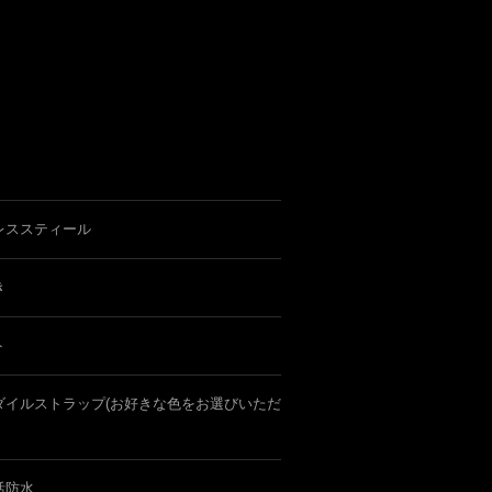
レススティール
き
ト
ダイルストラップ(お好きな色をお選びいただ
活防水