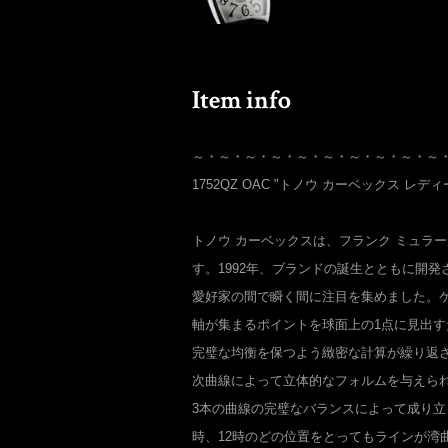
～・～・～・～・～・～・～・～・～・～
1752QZ OAC "トノウ カーベックス レデ
トノウ カーベックスは、フランク ミュラ
す。1992年、ブランドの誕生とともに開
愛好家の間で瞬く間に注目を集めました。
軸が集まるポイントを球面上の1点に見出
完璧な均衡を保つよう緻密な計算が繰り返
次曲線によって立体的なフォルムを与えられ
3本の曲線の完璧なバランスによって成り立
時、12時のどの位置をとってもラインが湾