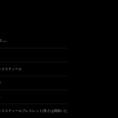
0
Tax in
レススティール
ツ
ト
レススティールブレスレット(長さは調節いた