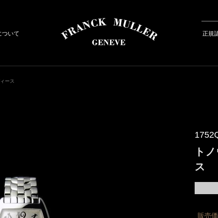
について
正規
ディース
1752
トノ
ス
販売価