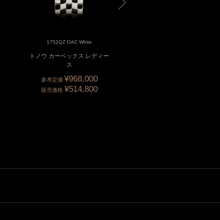
1752QZ OAC White
1752QZRELCD1R 5N Champa
トノウ カーベックス レディー
トノウ カーベックス レデ
ス
ス クロンヌ
¥968,000
¥2,695,00
参考定価
参考定価
¥514,800
¥1,386,00
販売価格
販売価格