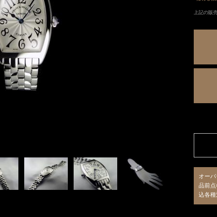
上記の販
オーバ
品前点
込各種