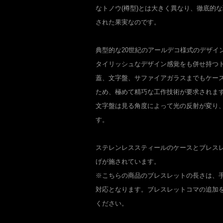
なトノウ(樽型)とは大きく異なり、徹底的
された果実なのです。
典型的な20世紀のアールデコ様式のデザイ
タイリッシュなデザイン感覚をも併せ持つ
蓋、文字盤、サファイアガラスまでもケー
ため、極めて精巧な工作技術が要求されま
文字盤は見る角度によって光の反射が変り
す。
ステレンレススティールのケースとブレス
げが施されています。
※こちらの商品のブレスレットの長さは、手首
対応となります。ブレスレットコマの追加
ください。