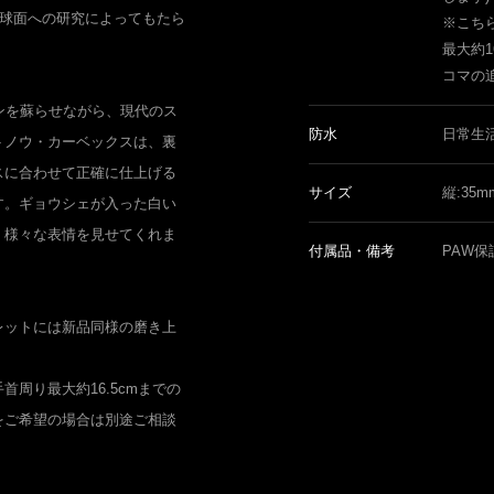
な球面への研究によってもたら
※こち
最大約1
コマの
ンを蘇らせながら、現代のス
防水
日常生
トノウ・カーベックスは、裏
スに合わせて正確に仕上げる
サイズ
縦:35
す。ギョウシェが入った白い
、様々な表情を見せてくれま
付属品・備考
PAW保
レットには新品同様の磨き上
周り最大約16.5cmまでの
をご希望の場合は別途ご相談