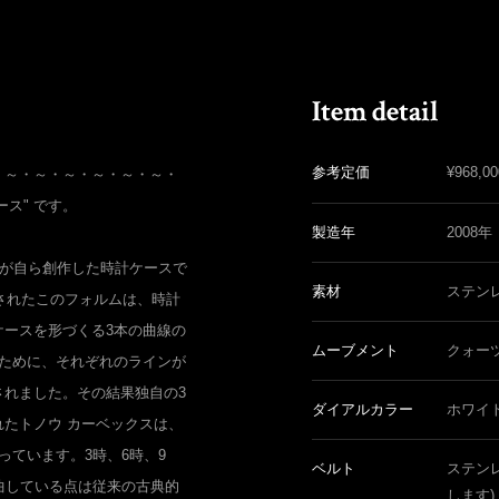
参考定価
¥
968,00
・～・～・～・～・～・～・
ィース" です。
製造年
2008年
ーが自ら創作した時計ケースで
素材
ステン
発されたこのフォルムは、時計
ケースを形づくる3本の曲線の
ムーブメント
クォー
すために、それぞれのラインが
されました。その結果独自の3
ダイアルカラー
ホワイ
たトノウ カーベックスは、
っています。3時、6時、9
ベルト
ステン
曲している点は従来の古典的
します)