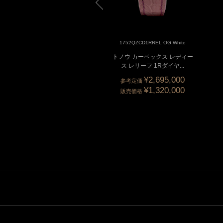
1752QZCOLDRM OAC White
1752QZCD1RREL OG White
ノウ カーベックス レディー
トノウ カーベックス レディー
ス カラードリーム ブレ...
ス レリーフ 1Rダイヤ...
¥2,695,000
参考定価
¥1,320,000
販売価格