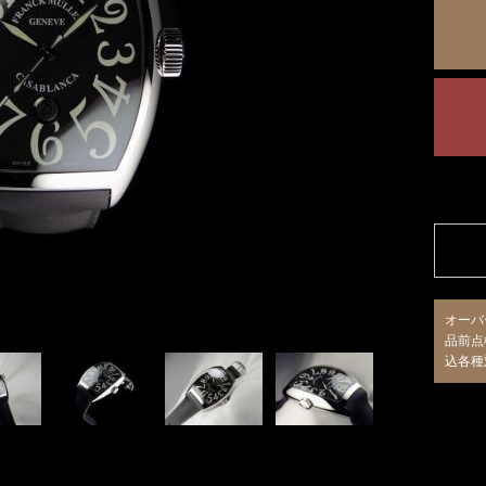
オーバ
品前点
込各種