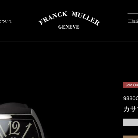
について
正規
9880
カサ