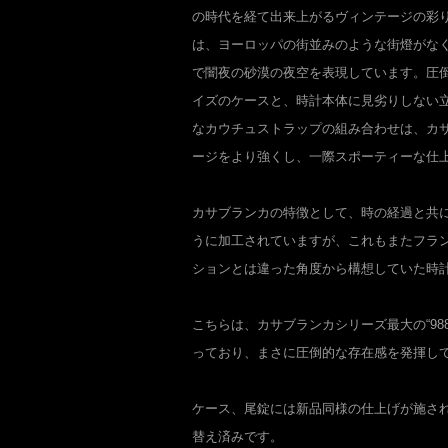
の時代を経て出来上がるヴィンテージの彩
は、ヨーロッパの街並みのような街燈がな
で闇夜の砂漠の夜空を表現しています。圧
イズのケースと、時計本体に見劣りしない
なカウチュストラップの組み合わせは、カ
ージをより強くし、一際スポーティーな仕
カサブランカの特徴として、時の経過と共
うに加工されていますが、これもまたフラン
ションとは違った角度から構想していた時
こちらは、カサブランカシリーズ最大の“98
っており、まさに圧倒的な存在感を発揮し
ケース、尾錠には新品同様の仕上げが施さ
替え済みです。