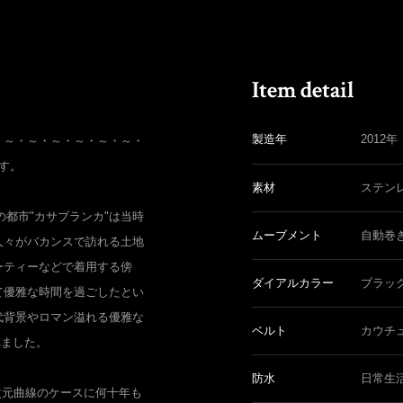
製造年
2012年
・～・～・～・～・～・～・
です。
素材
ステン
の都市"カサブランカ"は当時
ムーブメント
自動巻
人々がバカンスで訪れる土地
ーティーなどで着用する傍
ダイアルカラー
ブラッ
て優雅な時間を過ごしたとい
代背景やロマン溢れる優雅な
ベルト
カウチ
れました。
防水
日常生
次元曲線のケースに何十年も