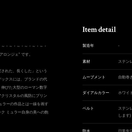
製造年
-
・～・～・～・～・～・～・
ス アロンジェ" です。
素材
ステン
ばされた、長くした」という
ムーブメント
自動巻
デックスには、ブランドの代
く伸びた大型のローマン数字
ダイアルカラー
ホワイ
アクリスタルの風防にプリン
ュラーの作品とは一線を画す
ベルト
ステン
ク ミュラー自身の美への飽
します)
防水
日常生