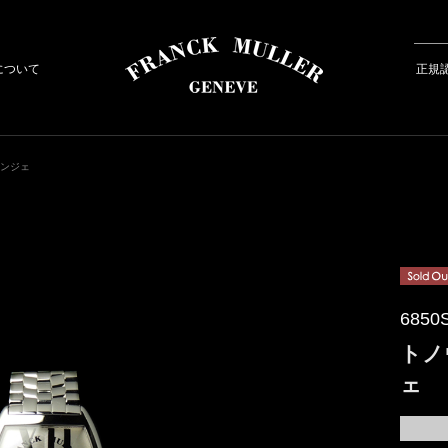
について
正規
ロンジェ
6850
トノ
ェ