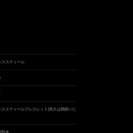
レススティール
き
ト
レススティールブレスレット(長さは調節いた
活防水