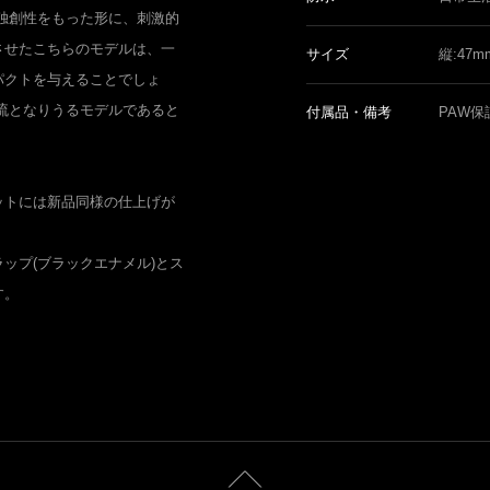
独創性をもった形に、刺激的
させたこちらのモデルは、一
サイズ
縦:47
パクトを与えることでしょ
流となりうるモデルであると
付属品・備考
PAW保
ットには新品同様の仕上げが
ップ(ブラックエナメル)とス
す。