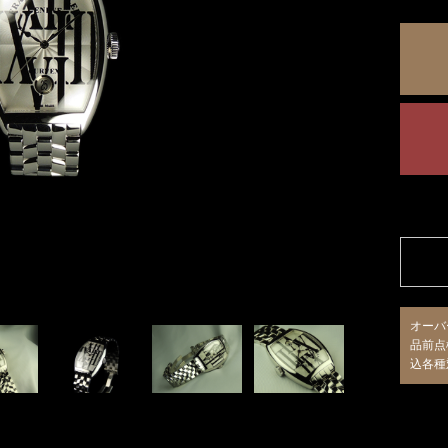
オーバ
品前点
込各種