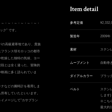
参考定価
¥
2,332,
・～・～・～・～・～・～・
ラック" です。
製造年
2009年
ッパの高級避寒地であり、貴族
素材
ステン
たフランス領モロッコの都市
や乾燥した独特の気候、ヨー
ムーブメント
自動巻
普段とは全く違った、冒険的
や映画に多く語られていま
ダイアルカラー
ブラッ
チナなどの腕時計を着用しま
ベルト
ステン
も所有していたといいます。
します)
イメージして"カサブラン
※こち
最大約1