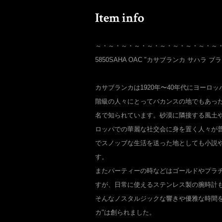
～・～・～・～・～・～・～・～・～・～
5850SAHA OAC "カサブランカ サハラ ブ
カサブランカは1920年〜40年代にヨーロ
階級の人々にとってバカンスの地でもあっ
名で知られています。砂漠に隣接する風土
ロッパでの華麗な社交会に身を置く人々が
でスノッブな生活を送った地としても小説
す。
またパーティーの時などはゴールドやプラ
すが、日常に使えるステンレス製の腕時計
そんなノスタルジックな響きや優雅な時間を
カ"は創られました。