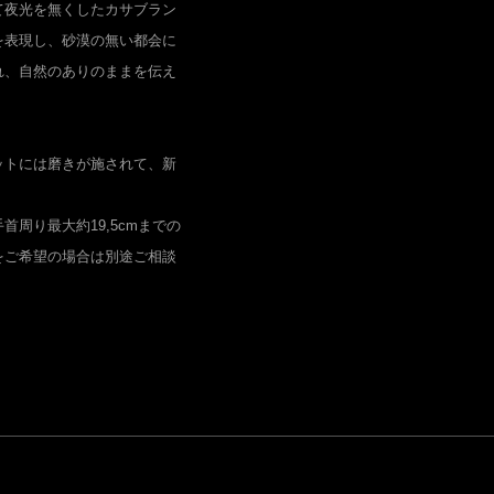
て夜光を無くしたカサブラン
を表現し、砂漠の無い都会に
れ、自然のありのままを伝え
ットには磨きが施されて、新
周り最大約19,5cmまでの
をご希望の場合は別途ご相談