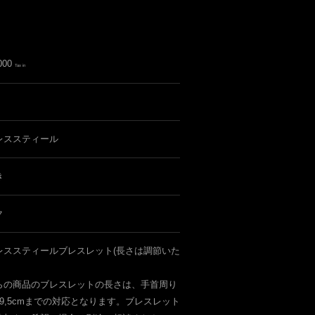
000
Tax in
レススティール
き
ク
レススティールブレスレット(長さは調節いた
らの商品のブレスレットの長さは、手首周り
9,5cmまでの対応となります。ブレスレット