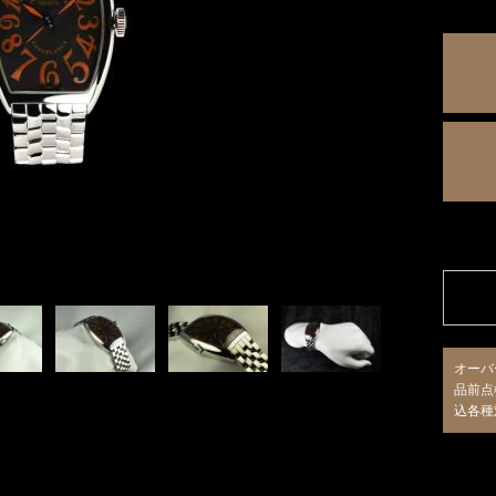
オーバ
品前点
込各種