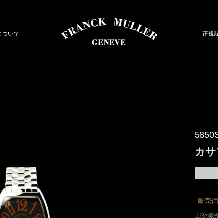
について
正規
5850
カサ
販売価
上記の販