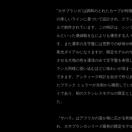
"カサブランカ"は調和のとれたカーブが特
の美しいラインに基づいて設計され、クラ
ルで創作されています。この時計は、シン
ルといった価値観をなによりも優先する人
す。また通常の文字盤には荒野での砂埃や
夜光ダイアルになりますが、限定モデルの
させる大地の色を濃淡のみで文字盤を表現
ランカ同様に使い込むほどに味わいが深ま
できます。アンティーク時計を自分で作り
たフランク ミュラーが当初から構想してい
トであり、初のステンレスモデルの限定とし
た。
『サハラ』はアフリカの遥か南に広がる乾
れ、カサブランカシリーズ最初の限定モデ