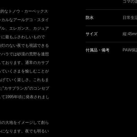
コマの
徴的なトノウ・カーベックス
防水
日常生
シカルなアールデコ・スタイ
プル、エレガンス、カジュア
サイズ
縦:45
々に最もふさわしいもので
街灯のない夜でも視認できる
付属品・備考
PAW保
サハラでは砂漠の荒野を連想
しております。通常のカサブ
っていくさまを愉しむことが
あげていく楽しさ。これもま
た"カサブランカ"のコンセプ
て1995年頃に発表されまし
燥の大地をイメージして創ら
ルになります。夜でも明るい