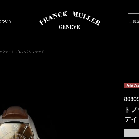
について
正規
ッグデイト ブロンズ リミテッド
8080
トノ
デイ