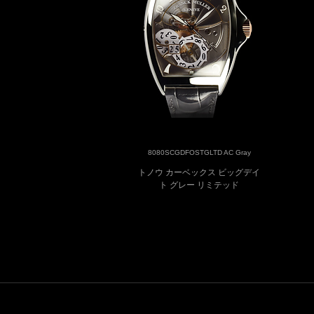
8080SCGDFOSTGLTD AC Gray
トノウ カーベックス ビッグデイ
ト グレー リミテッド