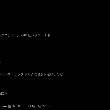
レススティール×18Kピンクゴールド
き
ズ
ダイルストラップ(お好きな色をお選びいただ
活防水
50mm×横:39.50mm ベルト幅:22mm