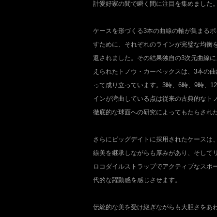
計愛好家の間で瞬く間に注目を集めました
ケースを形づくる3本の曲線の軸が集まるポ
すために、それぞれのラインが完璧な均衡
返されました。その結果独自の3次元曲線
えられたトノウ・カーベックスは、3本の
って成り立っています。3時、6時、9時、1
インが湾曲している点は従来の古典的なトノ
徹底的な球面への研究によってもたらされ
さらにビッグデイトに採用されたケースは
線美を継承しながらも厚みがあり、そして
ロコダイルストラップでアクティブなスポ
代的な躍動感を感じさせます。
伝統的な美を受け継ぎながらも大胆さをあ