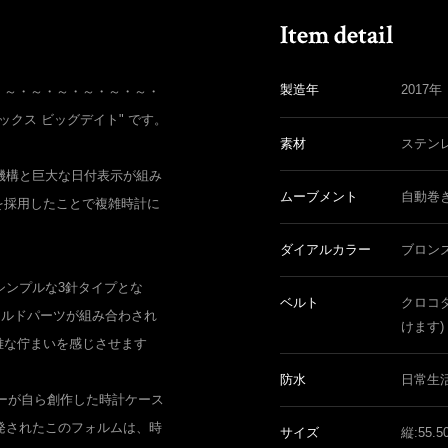
製造年
2017年
・～・～・～・～・～・～・
ーベックス ビッグデイト" です。
素材
ステン
測機構と巨大な日付表示が組み
ムーブメント
自動巻
を採用したことで複雑時計に
ダイアルカラー
ブロン
シンプルな3針タイプとな
ベルト
クロコ
ールドパーツが組み合わされ
けます)
雅な佇まいを感じさせます
防水
日常生
ーが自ら創作した時計ケース
開発されたこのフォルムは、時
サイズ
縦:55.