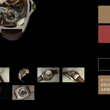
オーバ
品前点
込各種