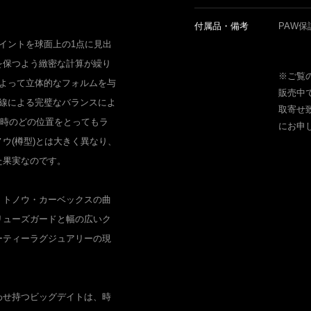
。
付属品・備考
PAW保
イントを球面上の1点に見出
を保つよう緻密な計算が繰り
※ご覧
によって立体的なフォルムを与
販売中
曲線による完璧なバランスによ
取寄せ
2時のどの位置をとってもラ
にお申
ウ(樽型)とは大きく異なり、
た果実なのです。
、トノウ・カーベックスの曲
リューズガードと幅の広いク
ーティーラグジュアリーの現
わせ持つビッグデイトは、時