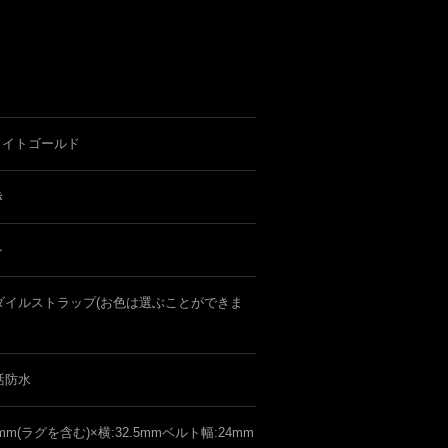
ワイトゴールド
き
ト
ダイルストラップ(お色は選ぶことができま
活防水
5mm(ラグを含む)×横:32.5mmベルト幅:24mm