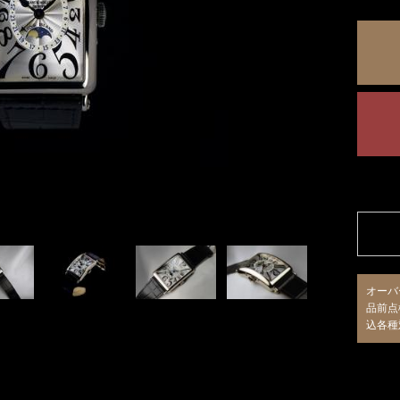
オーバ
品前点
込各種