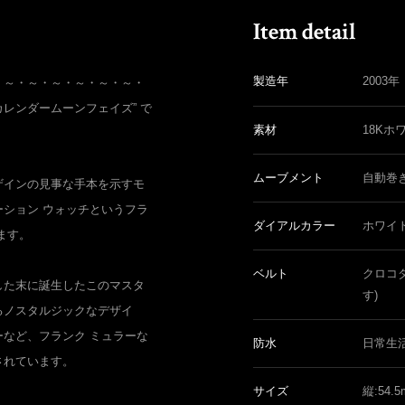
製造年
2003年
・～・～・～・～・～・～・
ーカレンダームーンフェイズ” で
素材
18Kホ
ムーブメント
自動巻
ザインの見事な手本を示すモ
ション ウォッチというフラ
ダイアルカラー
ホワイ
ます。
ベルト
クロコ
した末に誕生したこのマスタ
す)
るノスタルジックなデザイ
など、フランク ミュラーな
防水
日常生
されています。
サイズ
縦:54.