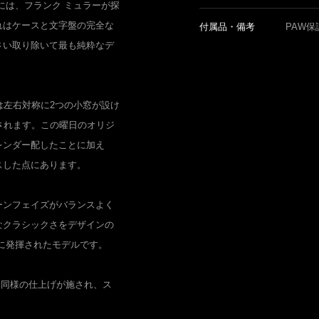
には、フランク ミュラーが探
れはケースと文字盤の完全な
付属品・備考
PAW保
さい取り除いて最も純粋なデ
は左右対称に2つの小窓が設け
されます。この曜日のオリジ
レンダー配したことに加え
スした点にあります。
ーンフェイズがバランスよく
なクラシックさをデザインの
に発揮されたモデルです。
品同様の仕上げが施され、ス