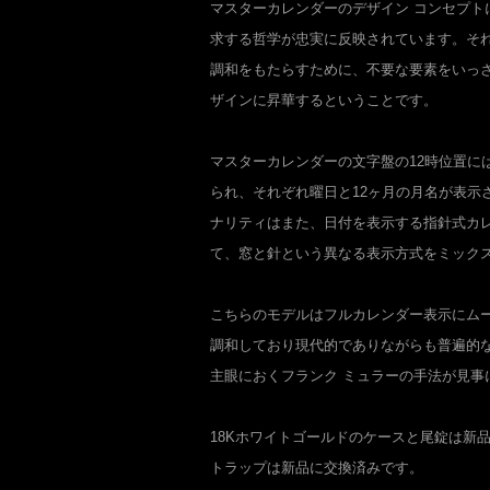
マスターカレンダーのデザイン コンセプト
求する哲学が忠実に反映されています。そ
調和をもたらすために、不要な要素をいっ
ザインに昇華するということです。
マスターカレンダーの文字盤の12時位置に
られ、それぞれ曜日と12ヶ月の月名が表示
ナリティはまた、日付を表示する指針式カ
て、窓と針という異なる表示方式をミック
こちらのモデルはフルカレンダー表示にム
調和しており現代的でありながらも普遍的
主眼におくフランク ミュラーの手法が見事
18Kホワイトゴールドのケースと尾錠は新
トラップは新品に交換済みです。