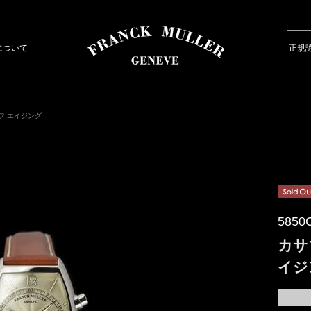
について
正規
フ エイジング
5850
カサ
イジ