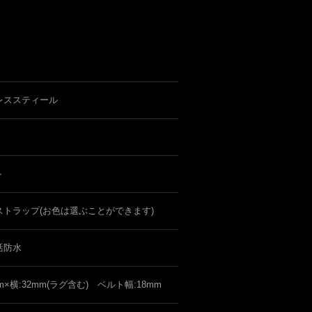
レススティール
ト
ストラップ(お色は選ぶことができます)
活防水
mm×横:32mm(ラグ含む) ベルト幅:18mm