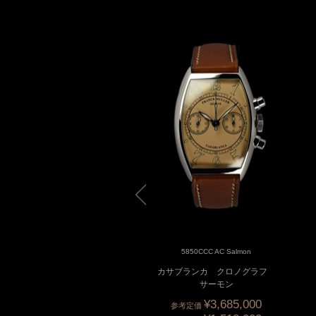
5850CCC 4N White Mat
5850CCC AC Salmon
カサブランカ クロノグラフ
カサブランカ クロノグラフ
18K Champagne...
サーモン
¥3,685,000
参考定価