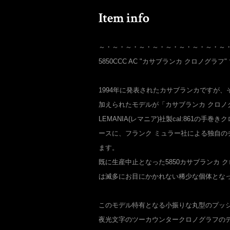
～・～・～・～・～・～・～・～・～・～
5850CCC AC "カサブランカ クロノグラフ"
1994年に発表されたカサブランカですが、
加えられたモデルが「カサブランカ クロノ
LEMANIA(レマニア)社製cal:861の手
ースに、フランク ミュラー社による独自の
ます。
既に生産中止となった5850カサブランカ 
は滅多にお目にかかれない稀少な個体とな
このモデル特有となる小振りな丸型のプッ
夜光文字のツーカウンタークロノグラフの