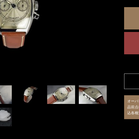
オーバ
品前点
込各種