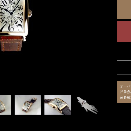
オーバ
品前点
込各種