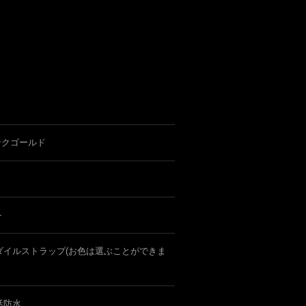
ンクゴールド
ト
ダイルストラップ(お色は選ぶことができま
活防水