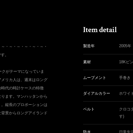
製造年
2005年
・～・～・～・～・～・～・
です。
素材
18Kピ
ヨークがテーマになっていま
ムーブメント
手巻き
アメリカ人は、週末はロング
の時代の時計ケースの特徴
ダイアルカラー
ホワイ
なります。マンハッタンから
く。縦長のプロポーションは
ベルト
クロコ
な背景からロングアイランド
す)
防水
日常生