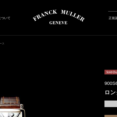
について
正規
ース
900S6
ロン