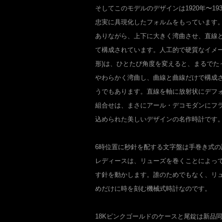
そしてこのモデルのデザインは1920年〜1
忠実に具現化したフォルムをもっています
ありながら、上下に大きく湾曲させ、直線
て構成されています。人工的で硬質なイメー
形)は、ひとたび角度を変えると、まるでた
やわらかく湾曲し、曲線と曲線だけで構成
うでもあります。直線を軸に放射状にデフ
組合せは、まさにアール・デコモダンにフラ
込められた美しいデザインの名作時計です
6時位置に秒針を配する文字盤は手巻き式
レディースは、リューズを巻くことによっ
す針を動かします。誰のためでもなく、リ
めだけに時を刻む機械式時計なのです。
18Kピンクゴールドのケースと尾錠は新品