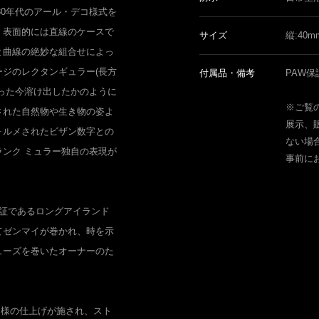
930年代のアール・デコ様式を
。表面的には直線のケースで
サイズ
縦:40m
と曲線の絶妙な組合せによっ
ジのレクタンギュラー(長方
付属品・備考
PAW保
った今溶け出したかのように
※ご覧
された自然物や生き物の姿よ
展示、
ォルメされたビザン数字との
ない場
ンク ミュラー独自の表現が
事前に
。
の証であるロングアイランド
てゼンマイが巻かれ、時を示
ューズを巻いたオーナーのた
同様の仕上げが施され、スト