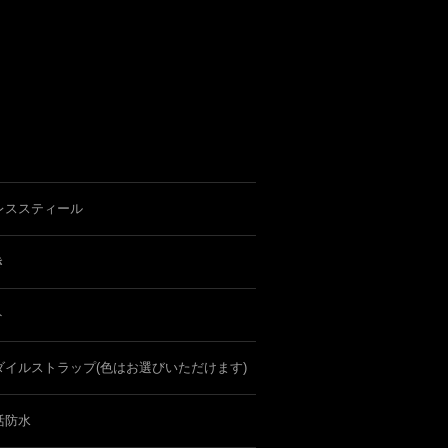
レススティール
き
ト
ダイルストラップ(色はお選びいただけます)
活防水