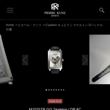
Home
>
ピエール・クンツ
> Cupidon キュピドン スケルトン Dバックル
付属
M102STR GG Skeleton / DB AC