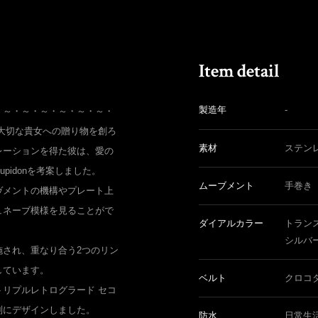
製造年
-
・～・～・～・～・～・～・
大切な貴女への贈り物を創ろ
素材
ステン
レーションを得た彼は、愛の
pidonを考案しました。
ムーブメント
手巻き
ヴメントの機構やプレート上
ュネーブ模様を見ることがで
ダイアルカラー
トラン
シルバ
施され、重なり合う2つのリン
しています。
ベルト
クロコ
リプルレトログラード セコ
別にデザインしました。
防水
日常生