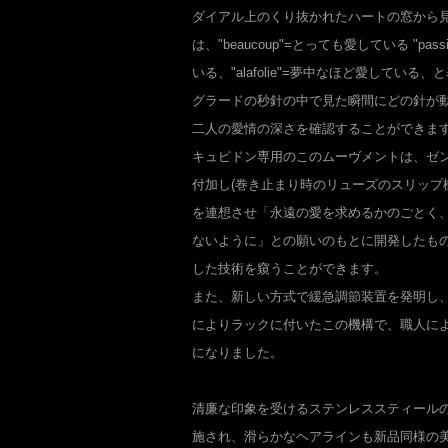
ダイアル上のくり抜かれたハートの窓から
は、"beaucoup"=とっても愛している "pass
いる、"alafolie"=夢中なほど愛してい
グラードの秒針の中で見た瞬間にどの針が
二人の愛情の深さを確認することができま
キュピドン専用のこのムーヴメントは、ゼ
付加し(巻き止まり時のリューズのスリップ
を連想させ「永遠の愛を求めるかのごとく
ないように」との願いのもとに開発したも
した技術を窺うことができます。
また、新しい方式で緩急調節装置を発明し
によりラックに付いたこの機構で、職人に
になりました。
清廉な印象を受けるステンレススティール
施され、滑らかなヘアラインも新品同様の