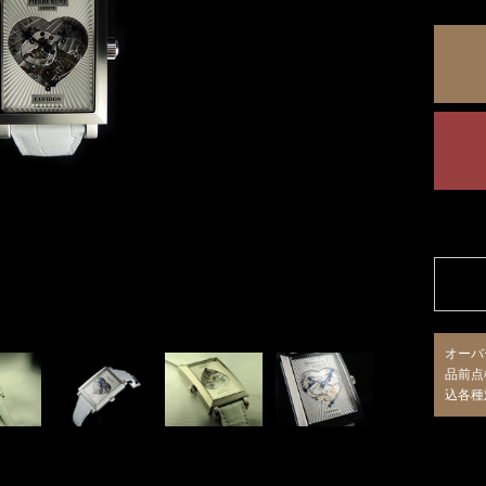
オーバ
品前点
込各種