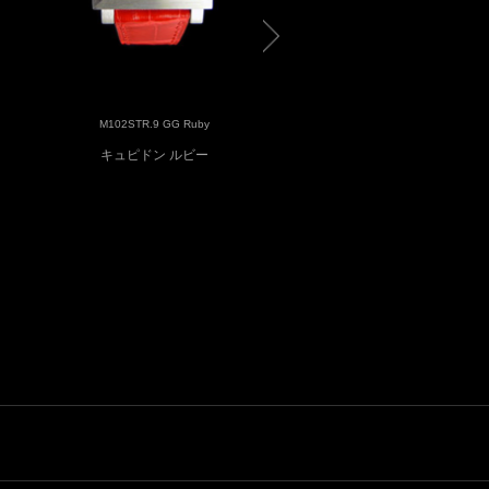
M102STR.9 GG Ruby
M102STR RG Skeleton
キュピドン ルビー
Cupidon キュピドン スケ
ン