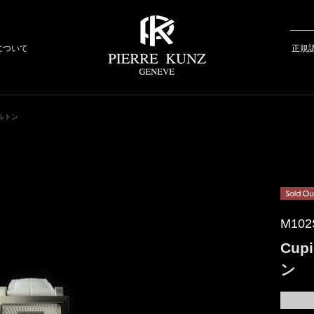
について
正規
ケルトン
M102
Cu
ン