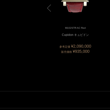
M102STR GG Skeleton
M102STR AC Red
upidon キュピドン スケルト
Cupidon キュピドン
ン
¥2,090,000
参考定価
¥935,000
販売価格