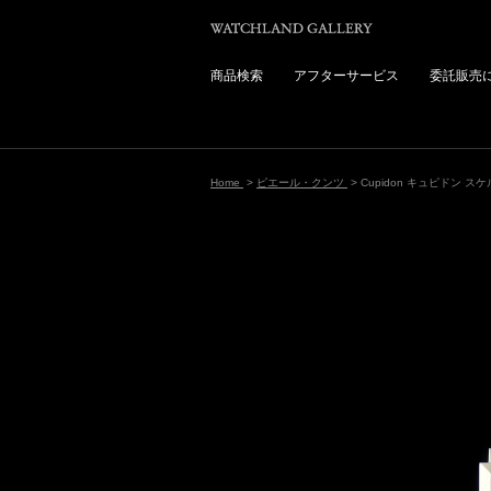
商品検索
アフターサービス
委託販売
Home
>
ピエール・クンツ
> Cupidon キュピドン ス