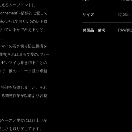
見えるムーブメントに
ionnement"=情熱的に愛して
サイズ
縦:39m
る、と表示されており3つのレトロ
動いているかで占えるなど、
付属品・備考
PAW保
す。
ンマイの巻き切り防止機構を
機構)それはまるで愛のパワー
、ゼンマイも巻き切ることの
ので、彼のユニーク且つ卓越
、特許を取得しました。それ
よる調整作業が以前より容易
のケースと尾錠には仕上げが
美しさを取り戻してます。