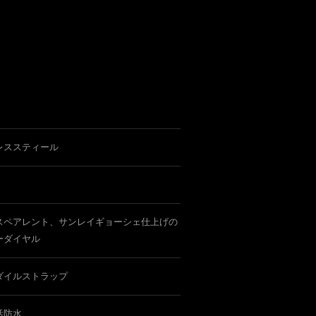
レススティール
スペアレント、サンレイギョーシェ仕上げの
ーダイヤル
ダイルストラップ
活防水