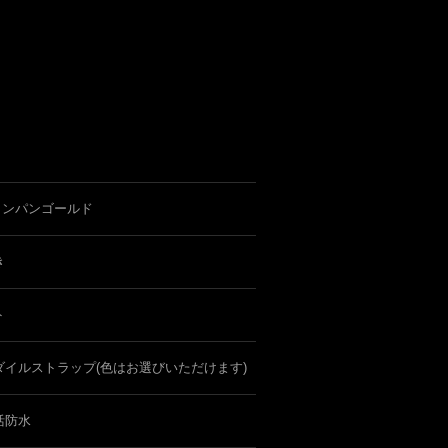
ャンパンゴールド
き
ト
ダイルストラップ(色はお選びいただけます)
活防水