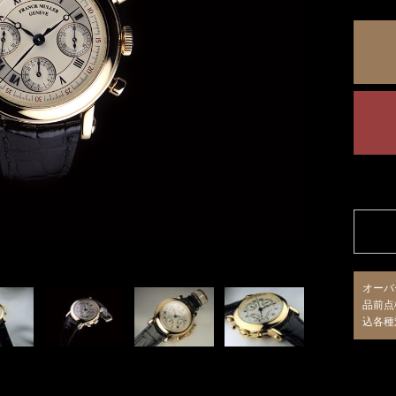
オーバ
品前点
込各種