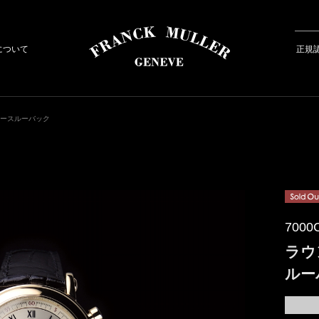
について
正規
シースルーバック
7000
ラウ
ルー