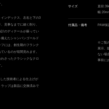
す。
サイズ
直径:3
幅:20m
トインデックス、左右と下の3
計、見事なまでに細く削り、
付属品・備考
PAW保
時計のディテールが蘇ってい
を備えたシャンパンゴールド
※ご覧
ラフには、創生期のフランク
展示、
れているのが垣間見れます。
ない場
合わさったクラシックなクロ
事前に
す。
練した技術者による仕上げが
トラップは新品に交換済みで