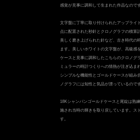
感覚が見事に調和して生まれた作品なので
文字盤に丁寧に取り付けられたアップライ
点に配置された秒針とクロノグラフの積算
美しく磨き上げられた針など、古き時代の
ます。美しいホワイトの文字盤が、高級感
ケースと見事に調和したこちらのクロノグ
ミュラーの時計つくりへの情熱が注ぎ込ま
シンプルな機能性とゴールドケースが組み
ノグラフには知性と気品が漂っているので
18Kシャンパンゴールドケースと尾錠は熟
施され当時の輝きを取り戻しています。ス
す。