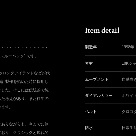
製造年
1998年
・～・～・～・～・～・～・
シースルーバック" です。
素材
18Kシ
やロングアイランドなどが代
ムーブメント
自動巻
時計製作を始めた時に採用し
でした。そこには伝統的で純
ダイアルカラー
ホワイ
した考えがあり、また往年の
います。
ベルト
クロコ
でありながらも、今までに無
防水
日常生
ており、クラシックと現代的