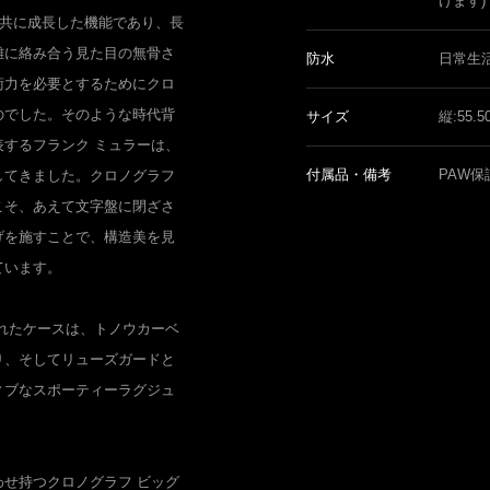
けます)
と共に成長した機能であり、長
雑に絡み合う見た目の無骨さ
防水
日常生
術力を必要とするためにクロ
のでした。そのような時代背
サイズ
縦:55.
するフランク ミュラーは、
付属品・備考
PAW保
してきました。クロノグラフ
こそ、あえて文字盤に閉ざさ
げを施すことで、構造美を見
ています。
れたケースは、トノウカーベ
り、そしてリューズガードと
ィブなスポーティーラグジュ
せ持つクロノグラフ ビッグ