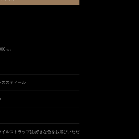
000
Tax in
レススティール
き
ダイルストラップ(お好きな色をお選びいただ