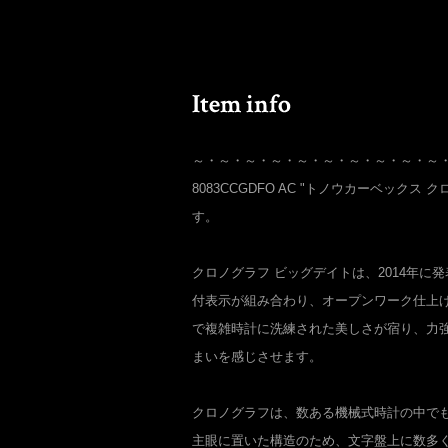
～・～・～・～・～・～・～・～・～・～
8083CCGDFO AC "トノウカーベックス 
す。
クロノグラフ ビッグデイトは、2014年に
付表示が組み合わり、オープンワーク仕上
で複雑時計に洗練された美しさが宿り、力
まいを感じさせます。
クロノグラフは、数ある機械式時計の中で
主眼に置いた構造のため、文字盤上に数多