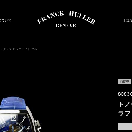
について
正規
ロノグラフ ビッグデイト ブルー
8083
トノ
ラフ