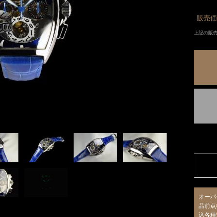
販売価
上記の販
オーバ
品前点
込各種