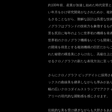
約100年前、産業が加速し始めた時代背景
い年月をかけ研究開発がなされためか、複
もさることながら、難解な設計は高度な技
ノグラフはブランドの技術力を象徴するも
景を尻目に毎年のように世界初の機構を発表
世界初のクロノグラフ機構をいくつも開発
の開発を得意とする複雑機構の巨匠だから
れた秘密の構造美にさらけ出し、高級仕上
せるクロノグラフの新たな表現方法に至っ
さらにクロノグラフ ビッグデイトに採用さ
ックスの曲線美を継承しながらも厚みがあ
幅の広いクロコダイルストラップでアクテ
アリーの現代的な躍動感を感じさせます。
伝統的な美を受け継ぎながらも大胆さをあわ