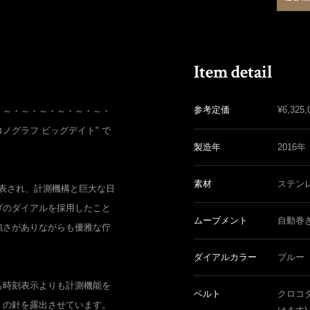
参考定価
¥
6,325,
・～・～・～・～・～・～・
クロノグラフ ビッグデイト" で
製造年
2016年
素材
ステン
発表され、計測機構と巨大な日
げのダイアルを採用したこと
ムーブメント
自動巻
強さがありながらも優雅な佇
ダイアルカラー
ブルー
も時刻表示よりも計測機能を
ベルト
クロコ
くの針を露出させています。