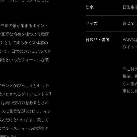
防水
日常生
サイズ
縦:27
の曲線の軸が集まるポイント
が完璧な均衡を保つよう緻密
付属品・備考
PAW保
リ"として柔らかく立体感の
ワイト
ニンで、日常のカジュアルスタ
着物といったフォーマルな装
※ご覧
展示、
ない場
アモンドがびっしりとセッテ
事前に
硬いとされるダイアモンドを3
とは高い技術力を必要とされ
ースに完璧な3列のセッティン
職人だけといいます。美しく
のブルースティールの焼針と
腕時計です。