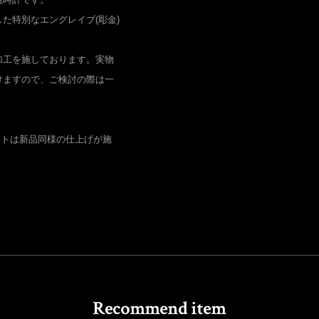
た特別なエングレイブ(彫金)
加工を施しております。実物
けますので、ご検討の際は一
。
ットは新品同様の仕上げが施