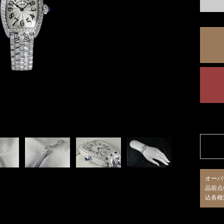
オーバ
品前点
込各種