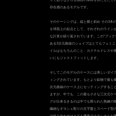
存在感のあるモデルです。
そのケーシングは、縦と横と斜め その3本
を球面上の起点として、それぞれのライン
な計算が繰り返されています。この"プック
ある3次元曲線のシェイプはとてもフェミ
イルはもちろんのこと、カクテルドレスや
いにもジャストフィットします。
そしてこのモデルのケースには美しいダイ
ィングされています。もとより鉱物で最も
次元曲線のケース上にセッティングするこ
ますが、中でも、この最も小さな三次元ケ
グが出来るきるのは中でも限られた熟練の
繊細なギヨシェ彫りの文字盤とスペード型
の組み合わせはとても優美でクラシカルな