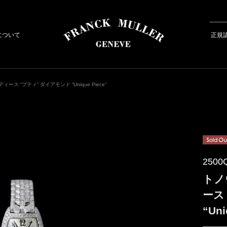
について
正規
ス “プティ” ダイアモンド “Unique Piece”
2500
トノ
ース
“Uni