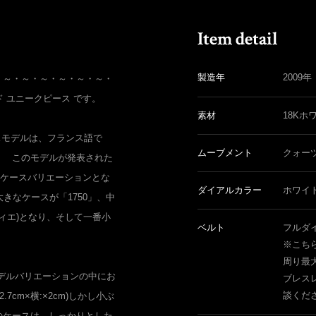
製造年
2009年
・～・～・～・～・～・～・
ド ユニークピース です。
素材
18Kホ
ースモデルは、フランス語で
ムーブメント
クォー
。 このモデルが発表された
のケースバリエーションとな
ダイアルカラー
ホワイ
きなケースが「1750」、中
ディエ)となり、そして一番小
ベルト
フルダ
※こち
周り最大
デルバリエーションの中にお
ブレス
談くだ
7cm×横:×2cm)しかし小ぶ
のケースは、しっかりとした