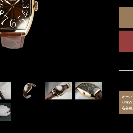
オーバ
品前点
込各種