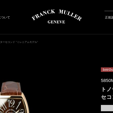
について
正規
ンターセコンド "ミレニアムモデル"
5850
トノ
セコ