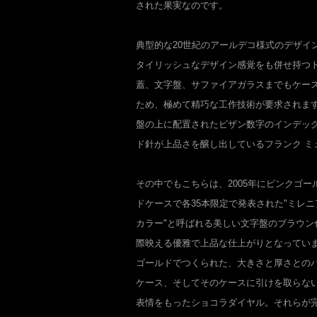
された果実なのです。
典型的な20世紀のアールデコ様式のデザイ
タイリッシュなデザイン感覚をも併せ持つト
蓋、文字盤、サファイアガラスまでもケー
ため、極めて精巧な工作技術が要求されま
盤の上に配置されたビザン数字のインデッ
ド針が上品さを醸し出しているフランク ミ
その中でもこちらは、2005年にピンクゴ
ドケースで各35本限定で発表された"ミレニ
カラー"と呼ばれる美しい文字盤のブラウン
際映える優雅で上品な仕上がりとなってい
ゴールドでつくられた、大きさと厚さとのバ
ケース、そしてそのケースに引けを取らな
表情をもったショコラダイヤル。それらが