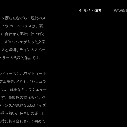
付属品・備考
PAW保
ンを蘇らせながら、現代のス
ノウ カーベックスは、裏
スに合わせて正確に仕上げる
す。ギョウシェが入った文字
クスと繊細なラインのスペー
ュラーの代表的作品です。
ールドケースとホワイトゴール
アムモデル"です。"ショコラ
色は、繊細なギョウシェが一
ます。高級感の溢れるピンク
ランスが絶妙な5850サイズ
い落ち着いた色合いの優しい
完璧に折り合わさって初めて