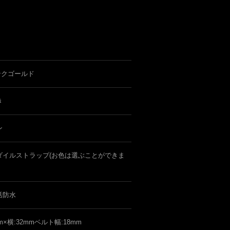
ンクゴールド
き
ン
ダイルストラップ(お色は選ぶことができま
活防水
m×横:32mmベルト幅:18mm