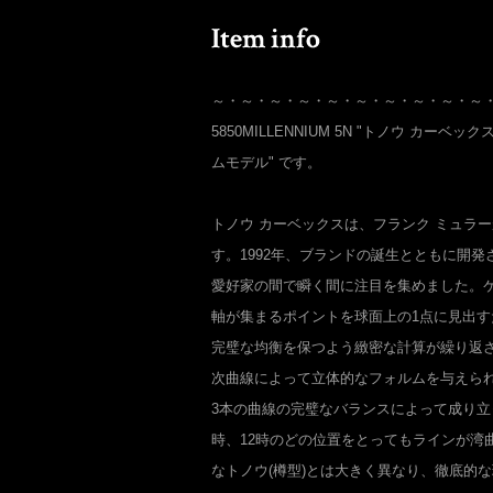
～・～・～・～・～・～・～・～・～・～
5850MILLENNIUM 5N "トノウ カーベ
ムモデル" です。
トノウ カーベックスは、フランク ミュラ
す。1992年、ブランドの誕生とともに開
愛好家の間で瞬く間に注目を集めました。
軸が集まるポイントを球面上の1点に見出
完璧な均衡を保つよう緻密な計算が繰り返
次曲線によって立体的なフォルムを与えられ
3本の曲線の完璧なバランスによって成り立
時、12時のどの位置をとってもラインが湾
なトノウ(樽型)とは大きく異なり、徹底的