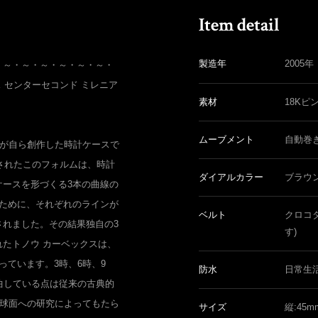
製造年
2005年
・～・～・～・～・～・～・
ックス センターセコンド ミレニア
素材
18Kピ
ムーブメント
自動巻
ーが自ら創作した時計ケースで
発されたこのフォルムは、時計
ダイアルカラー
ブラウ
ケースを形づくる3本の曲線の
すために、それぞれのラインが
ベルト
クロコ
されました。その結果独自の3
す)
たトノウ カーベックスは、
っています。3時、6時、9
防水
日常生
曲している点は従来の古典的
な球面への研究によってもたら
サイズ
縦:45m