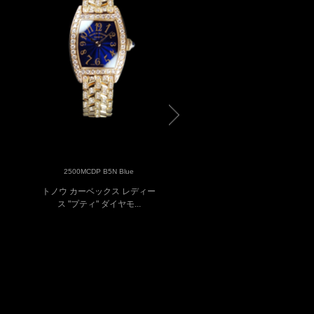
2500MCDP B5N Blue
2500MC OG White
トノウ カーベックス レディー
トノウ カーベックス レデ
ス "プティ" ダイヤモ...
ス “プティ”
¥2,585,00
参考定価
¥814,000
販売価格