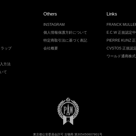
Others
Links
INSTAGRAM
FRANCK MUL
個人情報保護方針について
E.C.W 正規認定
特定商取引法に基づく表記
PIERRE KUN
トラップ
会社概要
CVSTOS 正規
ワールド通商株式
入方法
いて
東京都公安委員会許可 古物商 第305450607901号