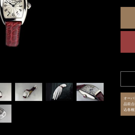
オーバ
品前点
込各種