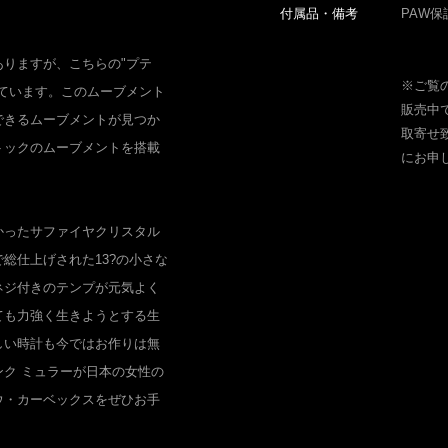
付属品・備考
PAW保
りますが、こちらの"プテ
※ご覧
ています。このムーブメント
販売中
できるムーブメントが見つか
取寄せ
トックのムーブメントを搭載
にお申
かったサファイヤクリスタル
総仕上げされた13?の小さな
ネジ付きのテンプが元気よく
ても力強く生きようとする生
しい時計も今ではお作りは無
ク ミュラーが日本の女性の
ウ・カーベックスをぜひお手