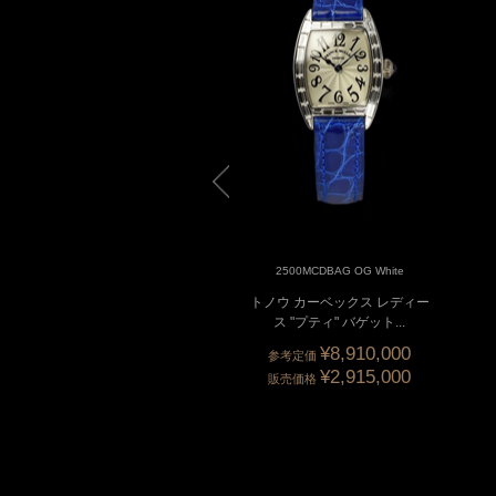
2500MC 5N White
2500MCDBAG OG White
ノウ カーベックス レディー
トノウ カーベックス レディー
ス "プティ"
ス "プティ" バゲット...
¥8,910,000
参考定価
¥2,915,000
販売価格