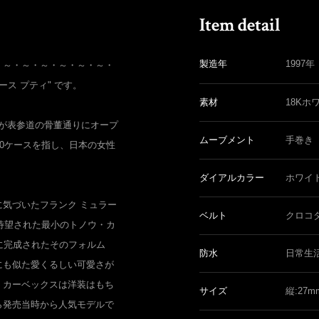
製造年
1997年
・～・～・～・～・～・～・
ィース プティ" です。
素材
18Kホ
店が表参道の骨董通りにオープ
ムーブメント
手巻き
50ケースを指し、日本の女性
ダイアルカラー
ホワイ
気づいたフランク ミュラー
ベルト
クロコ
に待望された最小のトノウ・カ
たに完成されたそのフォルム
防水
日常生
にも似た愛くるしい可愛さが
・カーベックスは洋装はもち
サイズ
縦:27
ら発売当時から人気モデルで