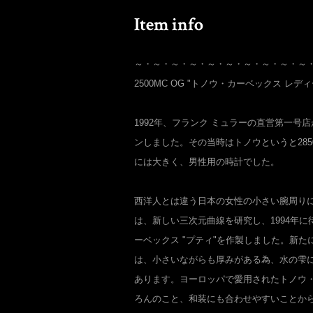
～・～・～・～・～・～・～・～・～・～
2500MC OG "トノウ・カーベックス レデ
1992年、フランク ミュラーの直営第一号
ンしました。その当時はトノウというと28
には大きく、男性用の時計でした。
西洋人とは違う日本の女性の小さい腕周りに
は、新しい三次元曲線を研究し、1994年
ーベックス "プティ"を作製しました。新
は、小さいながらも厚みがある為、水の雫
あります。ヨーロッパで愛用されたトノウ
ろんのこと、和装にも合わせやすいことか