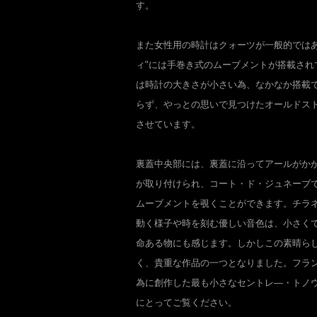
す。
また女性用の時計はクォーツが一般的ではあ
ィ"には手巻き式のムーブメントが搭載され
は時計の大きさが小さい為、なかなか搭載
らず、やっとの思いで見つけたオールドス
させています。
裏蓋中央部には、裏蓋に沿ってアールがか
が取り付けられ、コート・ド・ジュネーブで
ムーブメントを覗くことができます。チラ
動く様子や時を刻む優しい音色は、小さく
命ある物にも感じます。しかしこの素晴ら
く、貴重な作品の一つとなりました。フラン
為に創作した最も小さなセントレ―・トノ
にとってご覧ください。