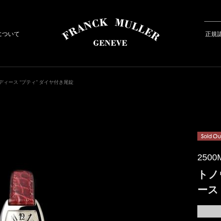
について
正規
ディース “プティ” ダイヤ付き尾錠
2500
トノ
ース