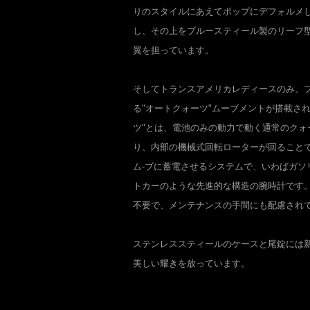
りのスタイルにあえてポップにデフォルメ
し、その上をブルースティール製のリーフ
翼を担っています。
そしてトランスアメリカレディースのみ、フ
る"オートクォーツ"ムーブメントが搭載さ
ツ"とは、電池のみの動力で動く通常のクォ
り、内部の機械式回転ローターが回ること
ム-ブに蓄電させるシステムで、いわばガソ
トカーのような先進的な構造の腕時計です
不要で、メンテナンスの手間にも配慮され
ステンレススティールのケースと尾錠には
美しい耀きを放っています。