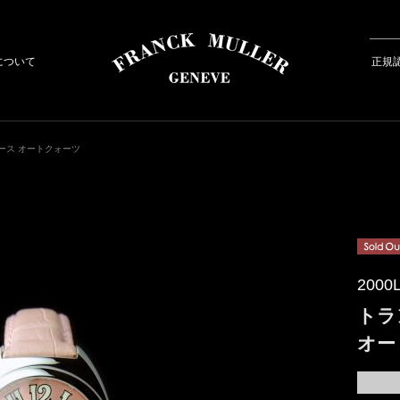
について
正規
ース オートクォーツ
2000L
トラ
オー