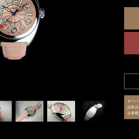
オーバ
品前点
込各種