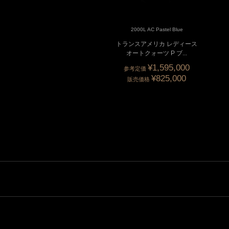
2000L OAC Pastel Blue
2000L AC Pastel Blue
ランスアメリカ レディース
トランスアメリカ レディース
オートクォーツ
オートクォーツ P ブ...
¥1,595,000
参考定価
¥825,000
販売価格