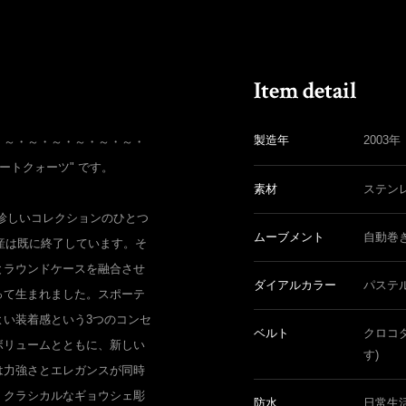
製造年
2003年
・～・～・～・～・～・～・
 オートクォーツ" です。
素材
ステン
珍しいコレクションのひとつ
ムーブメント
自動巻
生産は既に終了しています。そ
とラウンドケースを融合させ
ダイアルカラー
パステ
って生まれました。スポーテ
よい装着感という3つのコンセ
ベルト
クロコ
ボリュームとともに、新しい
す)
は力強さとエレガンスが同時
、クラシカルなギョウシェ彫
防水
日常生