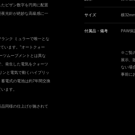
したビザン数字を円周に配置
型夜光針が絶妙な高級感に一
サイズ
横32m
付属品・備考
PAW保
ランク ミュラーで唯一とな
れています。"オートクォー
※ご覧
ーツムーブメントとは異な
展示、
で、発生した電気をクォーツ
ない場
リンと電気で動くハイブリッ
事前に
。蓄電式の電池は約7年間交換
ています。
新品同様の仕上げが施されて