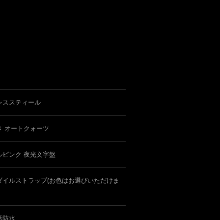
レススティール
き オートクォーツ
ルピンク 夜光文字盤
ダイルストラップ(お色はお選びいただけま
活防水