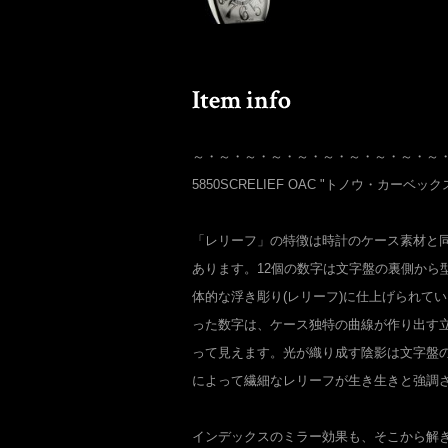
～・～・～・～・～・～・～・～・～・～
5850SCRELIEF OAC "トノウ・カーベッ
「レリーフ」の特徴は時計のケース素材と
あります。12個の数字は文字盤の裏側から
体的な浮き彫り(レリーフ)に仕上げられて
った数字は、ケース独特の曲線が作り出す
って見えます。光が織り成す陰影は文字盤
によって繊細なレリーフが生き生きと強調
インデックスのミラー効果も、そこから解