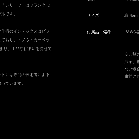
「レリーフ」はフランク ミ
デルです。
サイズ
縦:45m
フ仕様のインデックスはビジ
付属品・備考
PAW保
えており、トノウ・カーベッ
納まり、上品な佇まいを見せて
※ご覧
展示、
ない場
ットには専門の技術者による
事前に
保っています。