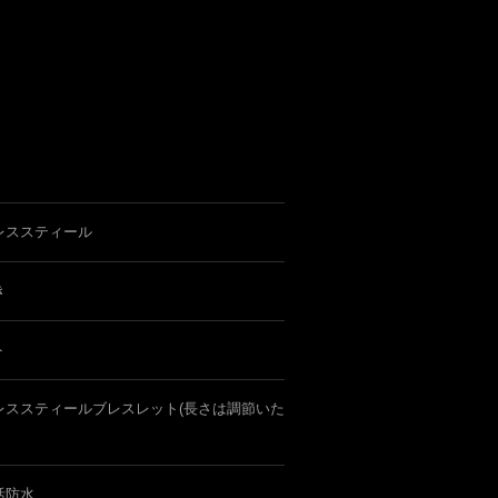
レススティール
き
ト
レススティールブレスレット(長さは調節いた
活防水