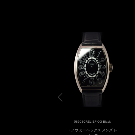
5850SCRELIEF 5N White
5850SCRELIEF OG Black
ノウ カーベックス メンズ レ
トノウ カーベックス メンズ レ