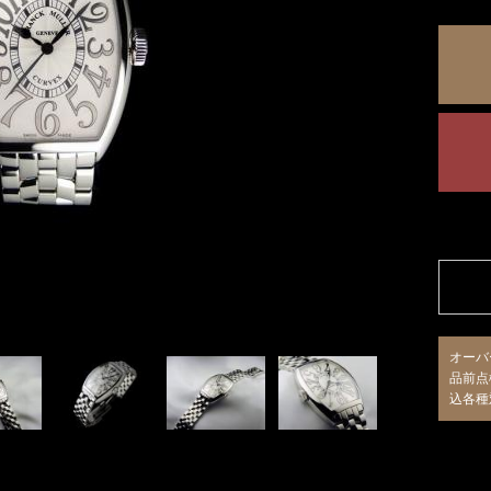
オーバ
品前点
込各種