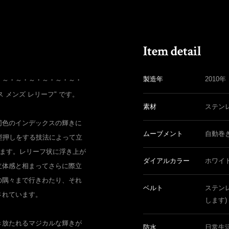
製造年
2010年
・～・～・～・～・～・～・
クス メンズ レリーフ" です。
素材
ステン
同色のインデックスの輝きに
ムーブメント
自動巻
型押しをする技法によって立
います。レリーフ状に浮き上が
ダイアルカラー
ホワイ
立体感と相まってさらに際立
の隅々まで行きわたり、それ
ベルト
ステン
されています。
します)
き放たれるマジカルな輝きが
防水
日常生