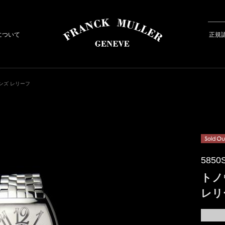
について
正規
ンズ レリーフ
5850
トノ
レリ