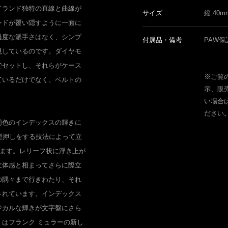
イランド独特の直線と曲線が
サイズ
縦:40
ンドが覆い隠すように一面に
過度な派手さはなく、シンプ
付属品・備考
PAW保
現しているのです。ダイヤモ
でセットし、それらがケース
※ご覧
ているだけでなく、ベルトの
示、販
い場合
ださい
同色のインデックスの輝きに
型押しをする技法によって立
います。レリーフ状に浮き上が
立体感と相まってさらに際立
の隅々まで行きわたり、それ
されています。インデックス
ジカルな輝きが文字盤にさら
はフランク ミュラーの新し