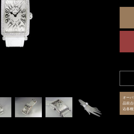
オーバ
品前点
込各種