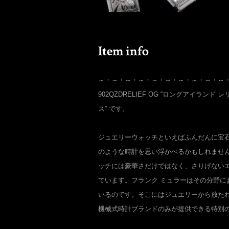
～・～・～・～・～・～・～・～・～・～
902QZDRELIEF OG “ロングアイランド
ス” です。
ジュエリーウォッチといえばふんだんに宝
のような時計を思い浮かべるかもしれませ
ッチには豪華さだけではなく、さりげない
ています。フランク ミュラーはその分野に
いるのです。そこにはジュエリーから放た
機械式時計ブランドのみが提供できる特別