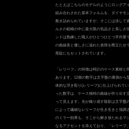
たとえばこちらのモデルのようにロングア
組み合わされた基本フォルムを、ダイヤモ
敷き詰められていますが、そこには決して
ルさの範疇の中に最大限の気品さと美しさ
ンドは熟練した職人がひとつひとつ手作業
の曲線美と優しさに溢れた表情を際立たせ
尾錠にもセットされています。
「レリーフ」の特徴は時計のケース素材と
あります。12個の数字は文字盤の裏側から
体的な浮き彫り(レリーフ)に仕上げられて
った数字は、ケース独特の曲線が作り出す
って見えます。光が織り成す陰影は文字盤
によって繊細なレリーフが生き生きと強調
のミラー効果も、そこから解き放たれるマ
なるアクセントを添えており、「レリーフ」