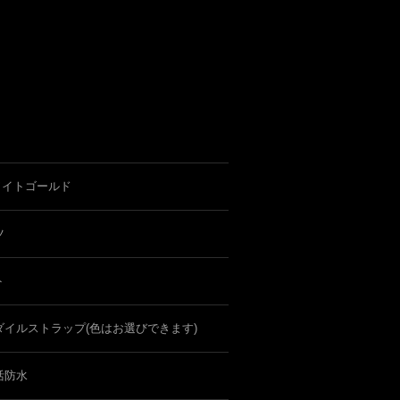
ワイトゴールド
ツ
ト
ダイルストラップ(色はお選びできます)
活防水