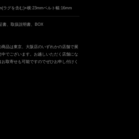
mm(ラグを含む)×横:23mmベルト幅:16mm
証書、取扱説明書、BOX
の商品は東京、大阪店のいずれかの店舗で展
売中でございます。お越しいただく店舗にな
はお取寄せも可能ですのでぜひお申し付けく
。