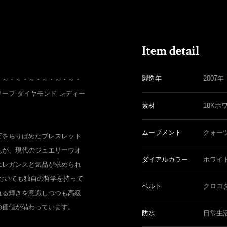
製造年
2007年
・～・～・～・～・～・～・
 レリーフ ダイヤモンド レディー
素材
18Kホ
ムーブメント
クォー
石をちりばめたブレスレット
んが、現代のジュエリーウオ
ダイアルカラー
ホワイ
エレガンスと気品が求められ
おいても独自の哲学を持って
ベルト
クロコ
れる輝きを意識しつつも高級
の価値が備わっています。
防水
日常生