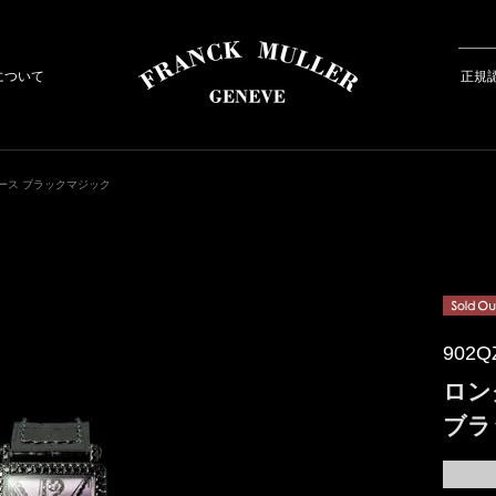
について
正規
ース ブラックマジック
902Q
ロン
ブラ