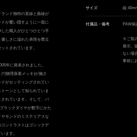
サイズ
縦:40
イランド独特の直線と曲線が
ンドが覆い隠すように一面に
付属品・備考
PAW保
練した職人がひとつひとつ手
※ご覧
と優しさに溢れた表情を際立
展示、
セットされています。
ない場
事前に
005年に発表されました。
ング(物理蒸着メッキ)が施さ
ンドがセッティングされてい
ストーンとして知られていま
とされています。そして、パ
もブラックダイヤが数字にかた
イヤモンドのミステリアスな
のコントラストはゴシックデ
ています。