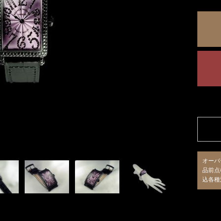
オーバ
品前点
込各種