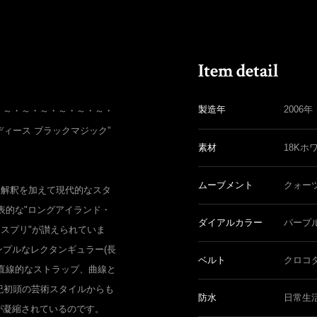
製造年
2006年
・～・～・～・～・～・～・
 レディース ブラックマジック”
素材
18Kホ
ムーブメント
クォー
しい解釈を加えて現代的なスタ
表的な"ロングアイランド・
ダイアルカラー
パープ
エスプリ"が讃えられていま
プルなレクタンギュラー(長
ベルト
クロコ
直線的なストラップ、曲線と
紀初頭の芸術スタイルからも
防水
日常生
が凝縮されているのです。