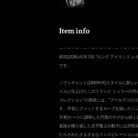
～・～・～・～・～・～・～・～・～・～
902QZDBLACK OG “ロング アイランド
です。
ノヴェチェント(1900年代)スタイルに新
イルに仕上げたこのフランク ミュラーの代
コレクション"の形状には、"アールデコの
す。手首にフィットするカーブを描いたシン
方形)ケースに調和した円形のラグから続く
直線が織り成した文字盤上の数字には20世
たらされたさまざまなインスピレーション