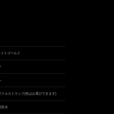
ワイトゴールド
ツ
ル
ダイルストラップ(色はお選びできます)
活防水