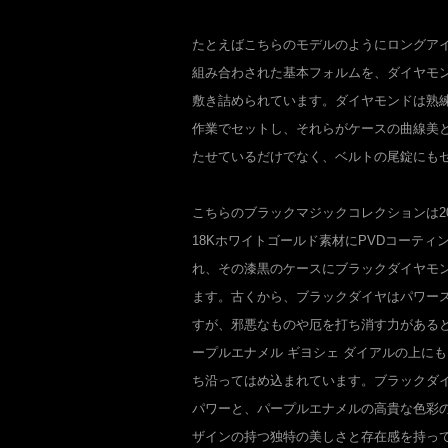
たとえばこちらのモデルのようにロングア
組み合わされた基本フォルムを、ダイヤモ
敷き詰められています。ダイヤモンドは熟
作業でセットし、それらがケースの曲線美
たせているだけでなく、ベルトの尾錠にも
こちらのブラックマジックコレクションは2
18Kホワイトゴールド素材にPVDコーティ
れ、その漆黒のケースにブラックダイヤモ
ます。古くから、ブラックダイヤはパワー
すが、邪悪なものや厄を打ち消す力がある
ープルエナメル ギヨシェ ダイアルの上に
ち沿ってはめ込まれています。ブラックダ
パワーと、パープルエナメルの高貴な色彩
ザインの持つ独特の美しさと存在感を持っ