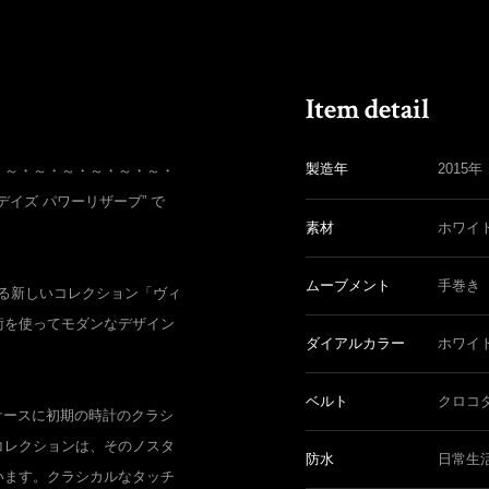
製造年
2015年
・～・～・～・～・～・～・
ブンデイズ パワーリザーブ” で
素材
ホワイ
ムーブメント
手巻き
よる新しいコレクション「ヴィ
術を使ってモダンなデザイン
ダイアルカラー
ホワイ
ベルト
クロコ
 ケースに初期の時計のクラシ
コレクションは、そのノスタ
防水
日常生
います。クラシカルなタッチ