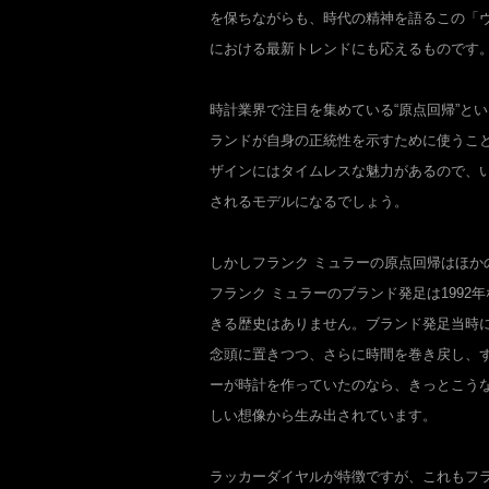
を保ちながらも、時代の精神を語るこの「
における最新トレンドにも応えるものです
時計業界で注目を集めている“原点回帰”と
ランドが自身の正統性を示すために使うこ
ザインにはタイムレスな魅力があるので、
されるモデルになるでしょう。
しかしフランク ミュラーの原点回帰はほか
フランク ミュラーのブランド発足は1992
きる歴史はありません。ブランド発足当時
念頭に置きつつ、さらに時間を巻き戻し、ず
ーが時計を作っていたのなら、きっとこう
しい想像から生み出されています。
ラッカーダイヤルが特徴ですが、これもフラ