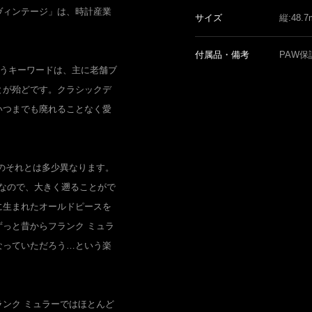
ヴィンテージ」は、時計産業
サイズ
縦:48.
。
付属品・備考
PAW保
いうキーワードは、主に老舗ブ
とが殆どです。クラシックデ
いつまでも廃れることなく愛
のそれとは多少異なります。
年なので、大きく遡ることがで
に生まれたオールドピースを
っと昔からフランク ミュラ
なっていただろう…という楽
ンク ミュラーではほとんど