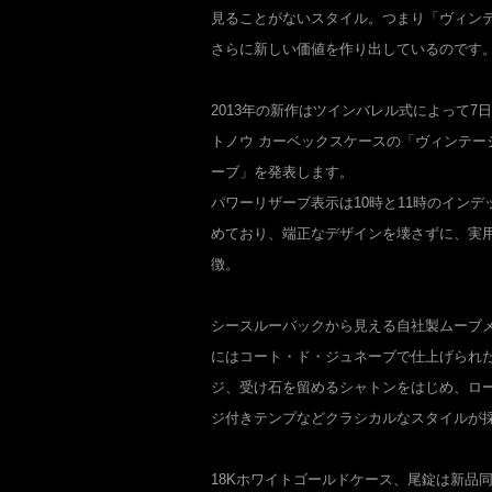
見ることがないスタイル。つまり「ヴィン
さらに新しい価値を作り出しているのです
2013年の新作はツインバレル式によって7
トノウ カーベックスケースの「ヴィンテー
ーブ」を発表します。
パワーリザーブ表示は10時と11時のイン
めており、端正なデザインを壊さずに、実
徴。
シースルーバックから見える自社製ムーブメン
にはコート・ド・ジュネーブで仕上げられ
ジ、受け石を留めるシャトンをはじめ、ロービ
ジ付きテンプなどクラシカルなスタイルが
18Kホワイトゴールドケース、尾錠は新品