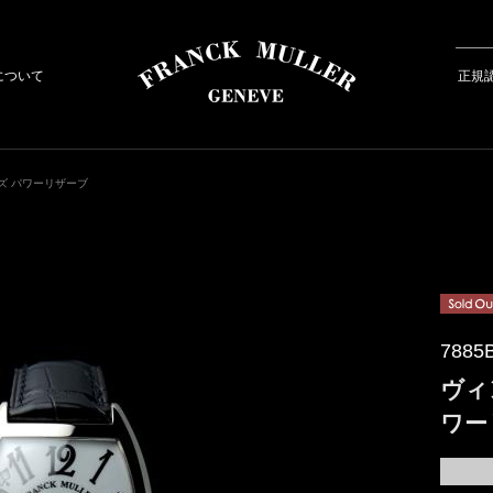
について
正規
ズ パワーリザーブ
7885
ヴィ
ワー