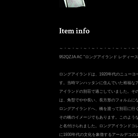
～・～・～・～・～・～・～・～・～・～
952QZJA AC "ロングアイランド レディース 
ロングアイランドは、1920年代のニュー
す。当時マンハッタンに住んでいた裕福な
アイランドの別荘で過ごしていました。そ
は、角型でやや長い、長方形のフォルムに
ロングアイランドへ、橋を渡って別荘に行
その橋のイメージでもあります。このよう
と名付けられました。ロングアイランドコ
に1930年代の文化を象徴するアールデコ