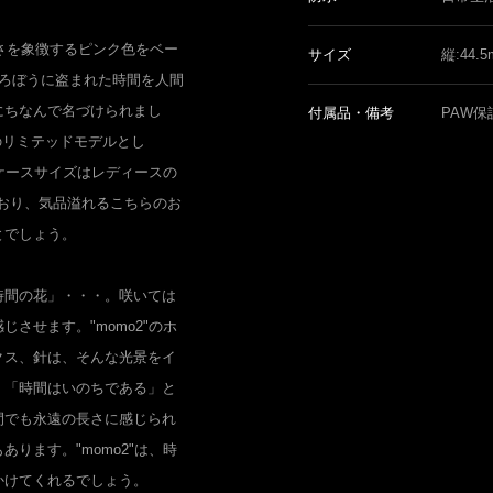
しさを象徴するピンク色をベー
サイズ
縦:44.
どろぼうに盗まれた時間を人間
にちなんで名づけられまし
付属品・備考
PAW保
0本のリミテッドモデルとし
。ケースサイズはレディースの
ており、気品溢れるこちらのお
とでしょう。
時間の花」・・・。咲いては
させます。"momo2"のホ
クス、針は、そんな光景をイ
、「時間はいのちである」と
間でも永遠の長さに感じられ
ります。"momo2"は、時
かけてくれるでしょう。