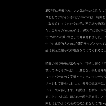
2007年に発表され、大人気だった女性ら
スとしてデザインされた"momo"は、時間
に取り返してくれた女の子の不思議な物語
た。こちらの"momo2"は、2008年に15
て"momo"の第2弾として発表されました
中でも比較的大きめな"952"サイズとなっ
品は腕元に確かな存在感を与えてくれるこ
時間の国でモモが出会った、可憐に輝く「
散ってゆくその花は、二度とない美しさを感じ
ワイトパールの文字盤とピンクのインデッ
メージして作られました。モモの原文中に
いう一文があります。時間は、わずか一時
ることもあれば、ほんの一瞬と思えることもあ
間とはどのようなものなのかあなたに問い