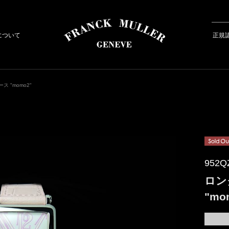
について
正規
 "momo2"
952Q
ロン
"mo