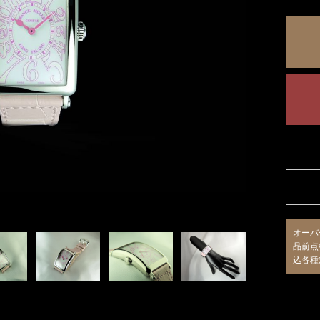
オーバ
品前点
込各種