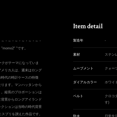
製造年
-
・～・～・～・～・～・～・
"momo2" "です。
素材
ステン
ヨークがテーマになっていま
ムーブメント
クォー
アメリカ人は、週末はロング
の時代の時計ケースの特徴
ダイアルカラー
ホワイ
なります。マンハッタンから
く。縦長のプロポーションは
ベルト
クロコ
な背景からロングアイランド
す)
レクションは当時の時代背景
のエスプリを讃えた作品です。
防水
日常生