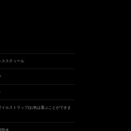
レススティール
ツ
ト
ダイルストラップ(お色は選ぶことができま
活防水