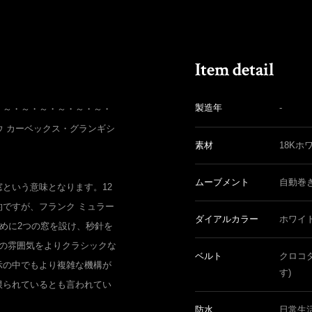
製造年
-
・～・～・～・～・～・～・
ウ カーベックス・グランギシ
素材
18Kホ
ムーブメント
自動巻
という意味となります。12
ですが、フランク ミュラー
ダイアルカラー
ホワイ
ために2つの窓を設け、秒針を
体の雰囲気をよりクラシックな
ベルト
クロコ
示の中でもより複雑な機構が
す)
限られているとも言われてい
防水
日常生