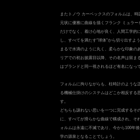
またトノウ カーベックスのフォルムは、時
元状に優雅に曲線を描くフランク ミュラー
だけでなく、着け心地が良く、人間工学的
し、すべてを満たす"球体"から切り出すよ
まるで水滴のように丸く、柔らかな印象のあ
リアでの初お披露目以降、その名声は留まる
はブランドと同一視されるほど有名になっ
フォルムに拘りながらも、柱時計のような
る機械仕掛けのシステムはどこか相反する
す。
どちらも譲れない思いを一つに完成するそ
に、すべてが滑らかな曲線で構成され、そ
ォルムは永遠に不滅であり、今から100年
学の源泉となることでしょう。