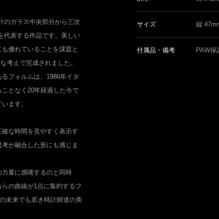
計のガラス中央部分から三次
サイズ
縦:47m
を代表する作品です。美しい
にも優れていることを課題と
付属品・備考
PAW保
うな考えで完成されました。
るフォルムは、1986年イタ
ことなく20年経過した今で
ています。
正確な時間を見やすく表示す
思考が融合した形にも感じま
の力量に感嘆するのと同時
れらの曲線が1点に集約するフ
後の未来でも若き時計師達の美