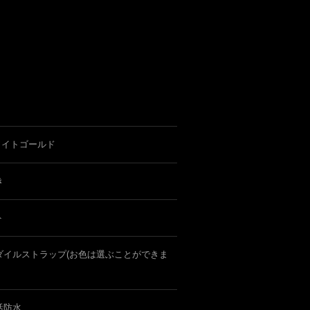
ワイトゴールド
き
ト
ダイルストラップ(お色は選ぶことができま
活防水