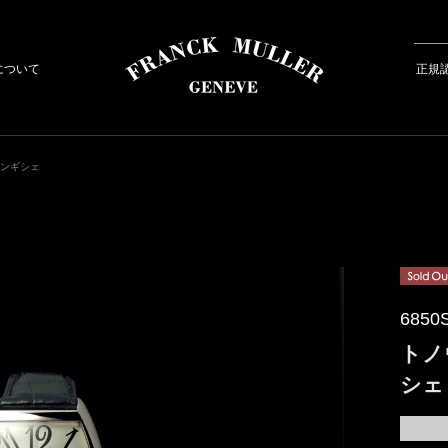
について
正規
ランギシェ
6850
トノ
シェ