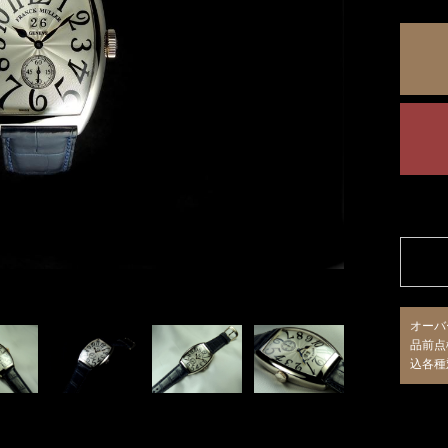
オーバ
品前点
込各種